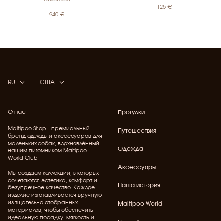
125
€
940
€
RU
США
О нас
Прогулки
Maltipoo Shop - премиальный
Путешествия
бренд одежды и аксессуаров для
маленьких собак, вдохновлённый
Одежда
нашим питомником Maltipoo
World Club.
Аксессуары
Мы создаём коллекции, в которых
сочетаются эстетика, комфорт и
Наша история
безупречное качество. Каждое
изделие изготавливается вручную
из тщательно отобранных
Maltipoo World
материалов, чтобы обеспечить
идеальную посадку, мягкость и