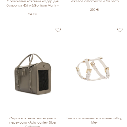
Оранжевый кожаный холдер для
Бежевое автокресло «Car Seat»
бутылочки «Drink&Go: from Martin»
250
€
240
€
Серая кожаная авиа-сумка-
Белая анатомическая шлейка «Hug
переноска «Avia-carrier» Silver
Me»
Collection