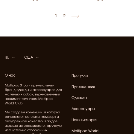
1
2
RU
США
О нас
Прогулки
Maltipoo Shop - премиальный
Путешествия
бренд одежды и аксессуаров для
маленьких собак, вдохновлённый
Одежда
нашим питомником Maltipoo
World Club.
Аксессуары
Мы создаём коллекции, в которых
сочетаются эстетика, комфорт и
Наша история
безупречное качество. Каждое
изделие изготавливается вручную
из тщательно отобранных
Maltipoo World