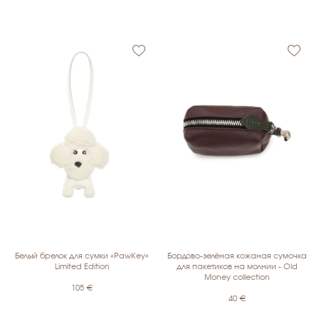
Белый брелок для сумки «PawKey»
Бордово-зелёная кожаная сумочка
Limited Edition
для пакетиков на молнии - Old
Money collection
105
€
40
€