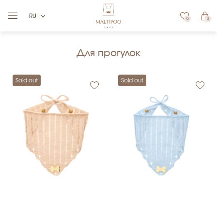
RU
0
0
Для прогулок
Sold out
Sold out