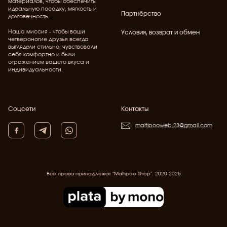
материалов, чтобы обеспечить
идеальную посадку, мягкость и
Партнёрство
долговечность.
Наша миссия - чтобы ваши
Условия, возврат и обмен
четвероногие друзья всегда
выглядели стильно, чувствовали
себя комфортно и были
отражением вашего вкуса и
индивидуальности.
Соцсети
Контакты
maltipooweb.23@gmail.com
Все права принадлежат "Maltipoo Shop". 2020-2025