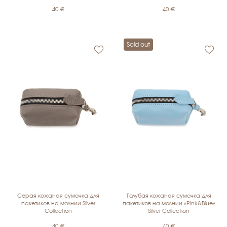
40
€
40
€
Sold out
Серая кожаная сумочка для
Голубая кожаная сумочка для
пакетиков на молнии Silver
пакетиков на молнии «Pink&Blue»
Collection
Silver Collection
40
€
40
€