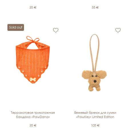
35
€
35
€
Sold out
Терракотовая трикотажная
Бежевый брелок для сумки
бандана «PawDana»
«PawKey» Limited Edition
35
€
105
€