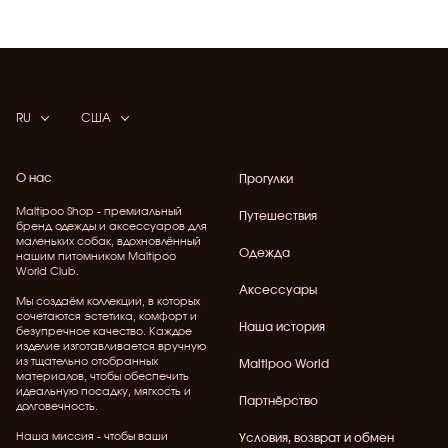
RU
США
О нас
Прогулки
Maltipoo Shop - премиальный
Путешествия
бренд одежды и аксессуаров для
маленьких собак, вдохновлённый
Одежда
нашим питомником Maltipoo
World Club.
Аксессуары
Мы создаём коллекции, в которых
сочетаются эстетика, комфорт и
Наша история
безупречное качество. Каждое
изделие изготавливается вручную
из тщательно отобранных
Maltipoo World
материалов, чтобы обеспечить
идеальную посадку, мягкость и
Партнёрство
долговечность.
Наша миссия - чтобы ваши
Условия, возврат и обмен