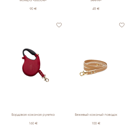
мохера «Bubble»
Sleeve»
90
€
45
€
Бордовая кожаная рулетка
Бежевый кожаный поводок
160
€
100
€