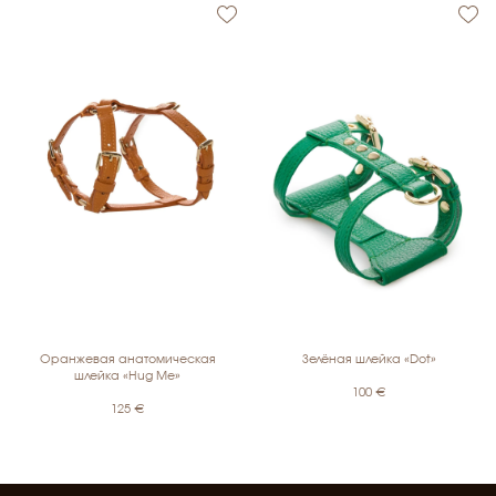
Оранжевая анатомическая
Зелёная шлейка «Dot»
шлейка «Hug Me»
100
€
125
€