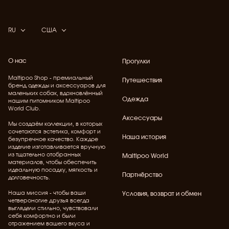
RU
США
О нас
Прогулки
Maltipoo Shop - премиальный
Путешествия
бренд одежды и аксессуаров для
маленьких собак, вдохновлённый
Одежда
нашим питомником Maltipoo
World Club.
Аксессуары
Мы создаём коллекции, в которых
сочетаются эстетика, комфорт и
Наша история
безупречное качество. Каждое
изделие изготавливается вручную
из тщательно отобранных
Maltipoo World
материалов, чтобы обеспечить
идеальную посадку, мягкость и
Партнёрство
долговечность.
Наша миссия - чтобы ваши
Условия, возврат и обмен
четвероногие друзья всегда
выглядели стильно, чувствовали
себя комфортно и были
отражением вашего вкуса и